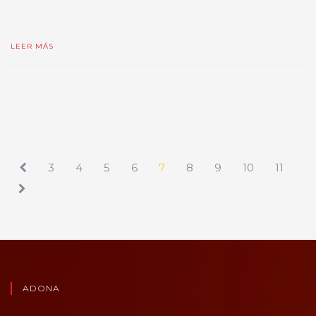
LEER MÁS
3
4
5
6
7
8
9
10
11
ADONA