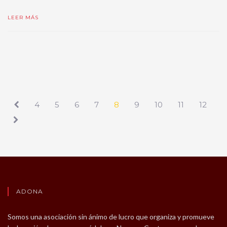
LEER MÁS
4
5
6
7
8
9
10
11
12
ADONA
Somos una asociación sin ánimo de lucro que organiza y promueve