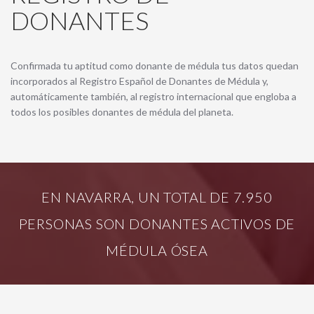
DONANTES
Confirmada tu aptitud como donante de médula tus datos quedan
incorporados al Registro Español de Donantes de Médula y,
automáticamente también, al registro internacional que engloba a
todos los posibles donantes de médula del planeta.
EN NAVARRA, UN TOTAL DE 7.950
PERSONAS SON DONANTES ACTIVOS DE
MÉDULA ÓSEA