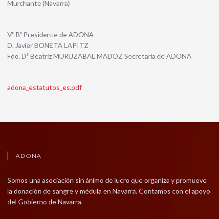
Murchante (Navarra)
Vº Bº Presidente de ADONA
D. Javier BONETA LAPITZ
Fdo. Dª Beatriz MURUZABAL MADOZ Secretaria de ADONA
adona_estatutos_es.pdf
ADONA
Somos una asociación sin ánimo de lucro que organiza y promueve
la donación de sangre y médula en Navarra. Contamos con el apoyo
del Gobierno de Navarra.