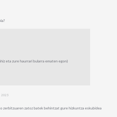
ola?
ahiz eta zure haurrari bularra ematen egon)
 2023
ko zerbitzuaren zatoz batek behintzat gure hizkuntza eskubidea