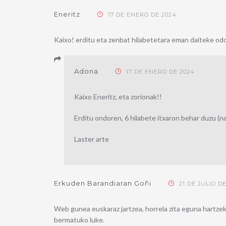
Eneritz
17 DE ENERO DE 2024
Kaixo! erditu eta zenbat hilabetetara eman daiteke od
Adona
17 DE ENERO DE 2024
Kaixo Eneritz, eta zorionak!!
Erditu ondoren, 6 hilabete itxaron behar duzu (n
Laster arte
Erkuden Barandiaran Goñi
21 DE JULIO DE
Web gunea euskaraz jartzea, horrela zita eguna hartze
bermatuko luke.