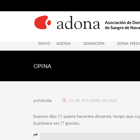
INICIO
ADONA
DONACIÓN
DONA MÉD
OPINA
yolanda
22 DE OCTUBRE DE 2025
buenos dias !!! quiero hacerme donante, tengo que coger
la primera vez ?? gracias.