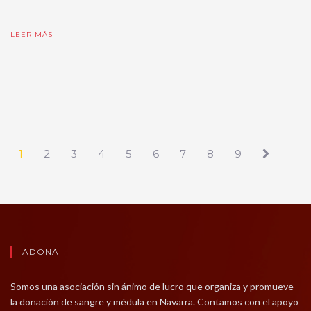
LEER MÁS
1
2
3
4
5
6
7
8
9
ADONA
Somos una asociación sin ánimo de lucro que organiza y promueve
la donación de sangre y médula en Navarra. Contamos con el apoyo