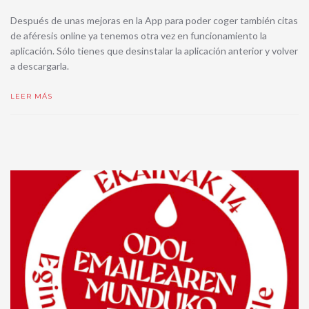
Después de unas mejoras en la App para poder coger también citas
de aféresis online ya tenemos otra vez en funcionamiento la
aplicación. Sólo tienes que desinstalar la aplicación anterior y volver
a descargarla.
LEER MÁS