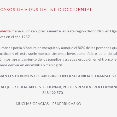
 CASOS DE VIRUS DEL NILO OCCIDENTAL
cidental
tiene su origen, precisamente, en esta región del rio Nilo, en Uga
 vez en el año 1937.
humanos por la picadura de mosquito y aunque el 80% de las personas qu
áticas y el resto suele mostrar síntomas leves como: fiebre, dolor de ca
ómitos, agrandamiento de los ganglios y a veces erupción en el tronco, e
ede derivar en encefalitis o meningitis.
ANTES DEBEMOS COLABORAR CON LA SEGURIDAD TRANSFUSI
CUALQUIER DUDA ANTES DE DONAR, PUEDES RESOLVERLA LLAMAN
848 422 570
MUCHAS GRACIAS – ESKERRIK ASKO