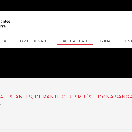
ULA
HAZTE DONANTE
ACTUALIDAD
OPINA
CON
LES: ANTES, DURANTE O DESPUÉS... ¡DONA SANGR
4