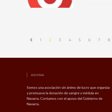
1
2
3
4
5
6
7
8
ADONA
Somos una asociación sin ánimo de lucro que organiza
y promueve la donación de sangre y médula en
Navarra. Contamos con el apoyo del Gobierno de
Navarra.