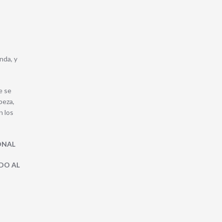
nda, y
e se
beza,
n los
ONAL
DO AL