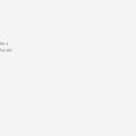
dar a
ial del