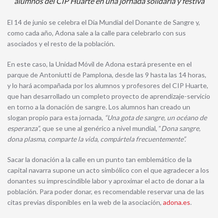
alumnos del CIP Huarte en una jornada solidaria y festiva
El 14 de junio se celebra el Día Mundial del Donante de Sangre y,
como cada año, Adona sale a la calle para celebrarlo con sus
asociados y el resto de la población.
En este caso, la Unidad Móvil de Adona estará presente en el
parque de Antoniutti de Pamplona, desde las 9 hasta las 14 horas,
y lo hará acompañada por los alumnos y profesores del CIP Huarte,
que han desarrollado un completo proyecto de aprendizaje-servicio
en torno a la donación de sangre. Los alumnos han creado un
slogan propio para esta jornada,
“Una gota de sangre, un océano de
esperanza”
, que se une al genérico a nivel mundial, ”
Dona sangre,
dona plasma, comparte la vida, compártela frecuentemente”.
Sacar la donación a la calle en un punto tan emblemá­tico de la
capital navarra supone un acto simbólico con el que agradecer a los
donantes su imprescindible labor y aproximar el acto de donar a la
población. Para poder donar, es recomendable reservar una de las
citas previas disponibles en la web de la asociación,
adona.es
.