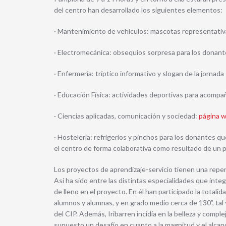
del centro han desarrollado los siguientes elementos:
· Mantenimiento de vehículos: mascotas representativ
· Electromecánica: obsequios sorpresa para los donan
· Enfermería: tríptico informativo y slogan de la jornada
· Educación Física: actividades deportivas para acompañ
· Ciencias aplicadas, comunicación y sociedad:
página w
· Hostelería: refrigerios y pinchos para los donantes 
el centro de forma colaborativa como resultado de un 
Los proyectos de aprendizaje-servicio tienen una reper
Así ha sido entre las distintas especialidades que int
de lleno en el proyecto. En él han participado la totali
alumnos y alumnas, y en grado medio cerca de 130”, tal
del CIP. Además, Iribarren incidía en la belleza y comp
supuesto un desafío en cuanto a la magnitud y el alca