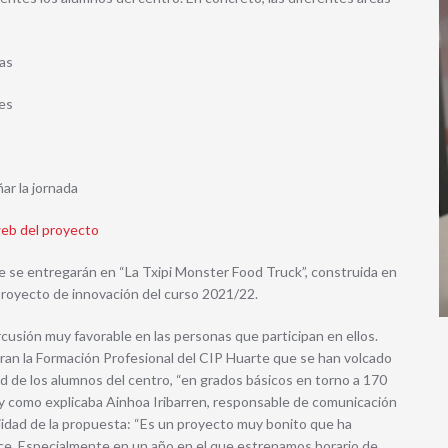
as
tes
ar la jornada
eb del proyecto
que se entregarán en “La Txipi Monster Food Truck”, construida en
proyecto de innovación del curso 2021/22.
cusión muy favorable en las personas que participan en ellos.
egran la Formación Profesional del CIP Huarte que se han volcado
dad de los alumnos del centro, “en grados básicos en torno a 170
 y como explicaba Ainhoa Iribarren, responsable de comunicación
lejidad de la propuesta: “Es un proyecto muy bonito que ha
nce. Especialmente en un año en el que estrenamos horario de