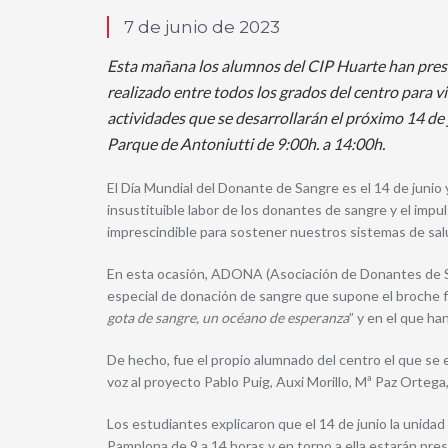
7 de junio de 2023
Esta mañana los alumnos del CIP Huarte han pres
realizado entre todos los grados del centro para vi
actividades que se desarrollarán el próximo 14 de
Parque de Antoniutti de 9:00h. a 14:00h.
El Día Mundial del Donante de Sangre es el 14 de junio 
insustituible labor de los donantes de sangre y el imp
imprescindible para sostener nuestros sistemas de sal
En esta ocasión, ADONA (Asociación de Donantes de Sa
especial de donación de sangre que supone el broche fi
gota de sangre, un océano de esperanza
” y en el que h
De hecho, fue el propio alumnado del centro el que se 
voz al proyecto Pablo Puig, Auxi Morillo, Mª Paz Orte
Los estudiantes explicaron que el 14 de junio la unidad
Pamplona de 9 a 14 horas y en torno a ella estarán pre