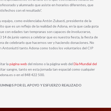
ofesorado y alumnado que asiste en horarios diferentes, que
isfechos con el resultado”.
u equipo, como evidenciaba Antón Zubasti, presidente de la
to que es un reflejo de la realidad de Adona, en la que cada gota
r que con edades tan tempranas son capaces de involucrarse,
 14 de junio vamos a celebrar que es nuestra fiesta, la fiesta de
ra de celebrarlo que hacernos ver y haciendo donaciones. No
en Antoniutti tanto Adona como todos los voluntarios del CIP
tar la
página web
del mismo o la página web del
Día Mundial del
 citar sangre, tanto en esta jornada tan espacial como cualquier
 adona.es o en el 848 422 500.
UMN@S POR EL APOYO Y ESFUERZO REALIZADO