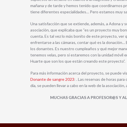
mañana y de tarde y hemos tenido que coordinarnos pr
tiene diferentes especialidades… Pero estamos muy sat
Una satisfacción que se extiende, además, a Adona y s
asociación, que explicaba que “es un proyecto muy boni
cuenta. Es tal vez lo más bonito de este proyecto, ve
enfrentarse a las cámaras, contar qué es la donación… El
los donantes. Es nuestro cumpleaños y qué mejor mane
tenemos velas, pero sí estaremos con la unidad móvil 
Huarte que son los que están creando este proyecto”.
Para más información acerca del proyecto, se puede visi
Donante de sangre 2023
: . Las reservas de horas para
día, se pueden llevar a cabo en la web de la asociación,
MUCHAS GRACIAS A PROFESOR@S Y AL