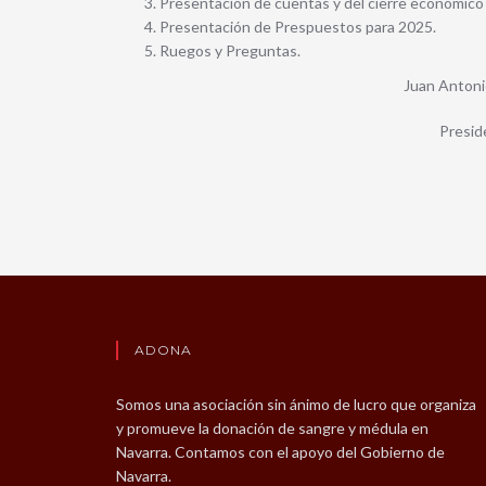
Presentación de cuentas y del cierre económico 
Presentación de Prespuestos para 2025.
Ruegos y Preguntas.
Juan Anto
Presi
ADONA
Somos una asociación sin ánimo de lucro que organiza
y promueve la donación de sangre y médula en
Navarra. Contamos con el apoyo del Gobierno de
Navarra.