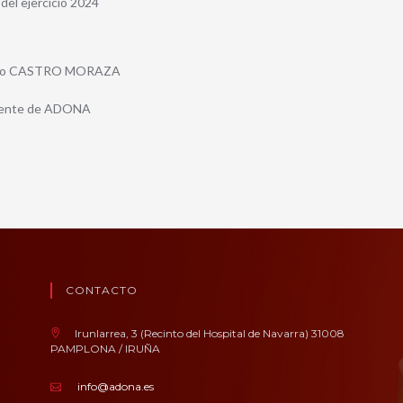
del ejercicio 2024
nio CASTRO MORAZA
dente de ADONA
CONTACTO
Irunlarrea, 3 (Recinto del Hospital de Navarra) 31008
PAMPLONA / IRUÑA
info@adona.es