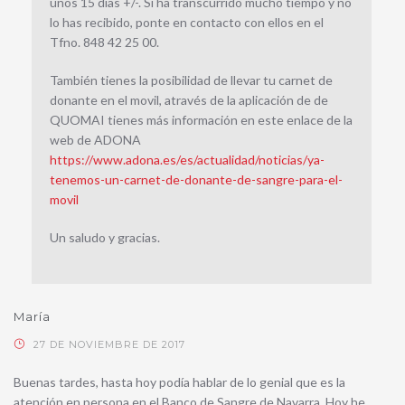
unos 15 días +/-. Si ha transcurrido mucho tiempo y no
lo has recibido, ponte en contacto con ellos en el
Tfno. 848 42 25 00.
También tienes la posibilidad de llevar tu carnet de
donante en el movil, através de la aplicación de de
QUOMAI tienes más información en este enlace de la
web de ADONA
https://www.adona.es/es/actualidad/noticias/ya-
tenemos-un-carnet-de-donante-de-sangre-para-el-
movil
Un saludo y gracias.
María
27 DE NOVIEMBRE DE 2017
Buenas tardes, hasta hoy podía hablar de lo genial que es la
atención en persona en el Banco de Sangre de Navarra. Hoy he