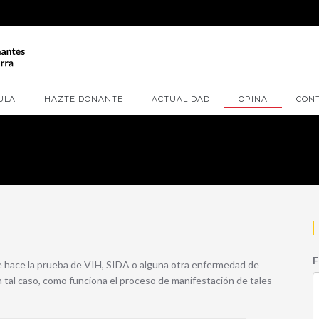
ULA
HAZTE DONANTE
ACTUALIDAD
OPINA
CON
F
Se hace la prueba de VIH, SIDA o alguna otra enfermedad de
 tal caso, como funciona el proceso de manifestación de tales