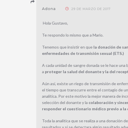
Adona
29 DE MARZO DE 2017
Hola Gustavo,
Te respondo lo mismo que a Mario.
Tenemos que insistir en que
la donación de san
enfermedades de transmisión sexual (ETS.)
A cada unidad de sangre donada se le hace una 
a
proteger la salud del donante y la del recep
Aún así, existe un riego de transmisión de enfe
el tiempo que transcurre entre el contagio de un
analítica. Por este motivo la mejor manera de in
selección del donante y la
colaboración y since
responder el cuestionario médico previo a la
Toda la analítica que se realiza a una donación d
resultados y si se detectara algún resultado ad