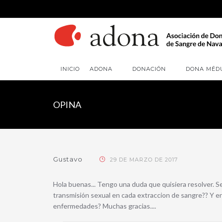
INICIO
ADONA
DONACIÓN
DONA MÉD
OPINA
Gustavo
29 DE MARZO DE 2017
Hola buenas... Tengo una duda que quisiera resolver. 
transmisión sexual en cada extraccion de sangre?? Y en
enfermedades? Muchas gracias....