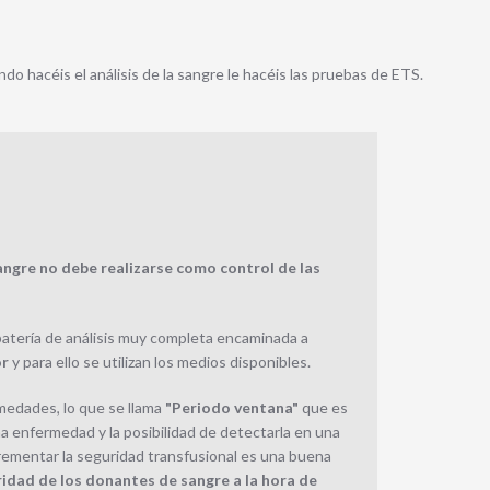
do hacéis el análisis de la sangre le hacéis las pruebas de ETS.
angre no debe realizarse como control de las
batería de análisis muy completa encaminada a
or
y para ello se utilizan los medios disponibles.
rmedades, lo que se llama
"Periodo ventana"
que es
a enfermedad y la posibilidad de detectarla en una
crementar la seguridad transfusional es una buena
ridad de los donantes de sangre a la hora de