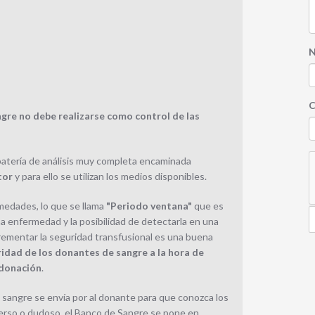
N
C
gre no debe realizarse como control de las
batería de análisis muy completa encaminada
tor
y para ello se utilizan los medios disponibles.
rmedades, lo que se llama
"Periodo ventana"
que es
a enfermedad y la posibilidad de detectarla en una
crementar la seguridad transfusional es una buena
ridad de los donantes de sangre a la hora de
 donación
.
e sangre se envía por al donante para que conozca los
verso o dudoso, el Banco de Sangre se pone en