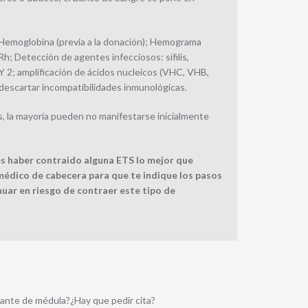
: Hemoglobina (previa a la donación); Hemograma
; Detección de agentes infecciosos: sífilis,
 Y 2; amplificación de ácidos nucleicos (VHC, VHB,
 descartar incompatibilidades inmunológicas.
, la mayoría pueden no manifestarse inicialmente
es haber contraido alguna ETS lo mejor que
médico de cabecera para que te indique los pasos
nuar en riesgo de contraer este tipo de
nante de médula?¿Hay que pedir cita?