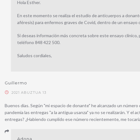
Hola Esther.
En este momento se realiza el estudio de anticuerpos a donan
aféresis)
para enfermos graves de Covid, dentro de un ensayo cl
Si deseas información más concreta sobre este ensayo clínico,
teléfono 848 422 500.
Saludos cordiales,
Guillermo
2021 ABUZTUA 13
Buenos días. Según "mi espacio de donante" he alcanzado un número d
pandemia las entregas "a la antigua usanza" ya no se realizarán. Y el a
entregas? ¿Habiendo cumplido ese número recientemente, me tocaría r
Adona