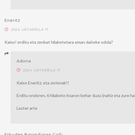
Eneritz
2024 URTARRILA 17
Kaixo! erditu eta zenbat hilabetetara eman daiteke odola?
Adona
2024 URTARRILA 17
Kaixo Eneritz, eta zorionak!!
Erditu ondoren, 6 hilabete itxaron behar duzu (nahiz eta zure h
Laster arte
Erkuden Barandiaran Goñi