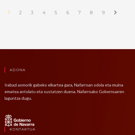
1
2
3
4
5
6
7
8
9
ADONA
Irabazi asmorik gabeko elkartea gara, Nafarroan odola eta muina
ematea antolatu eta sustatzen duena. Nafarroako Gobernuaren
laguntza dugu.
KONTAKTUA