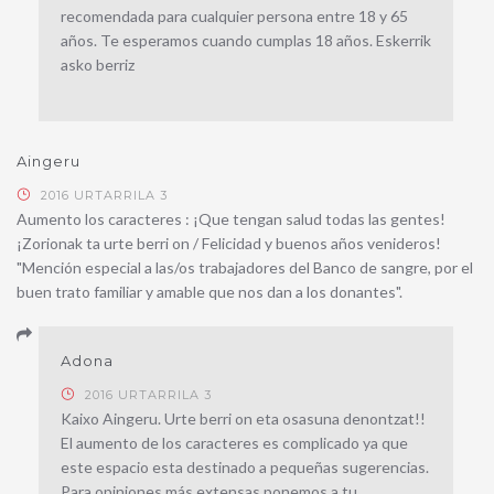
recomendada para cualquier persona entre 18 y 65
años. Te esperamos cuando cumplas 18 años. Eskerrik
asko berriz
Aingeru
2016 URTARRILA 3
Aumento los caracteres : ¡Que tengan salud todas las gentes!
¡Zorionak ta urte berri on / Felicidad y buenos años venideros!
"Mención especial a las/os trabajadores del Banco de sangre, por el
buen trato familiar y amable que nos dan a los donantes".
Adona
2016 URTARRILA 3
Kaixo Aingeru. Urte berri on eta osasuna denontzat!!
El aumento de los caracteres es complicado ya que
este espacio esta destinado a pequeñas sugerencias.
Para opiniones más extensas ponemos a tu