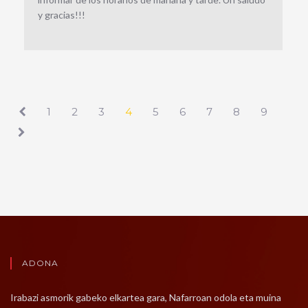
y gracias!!!
1
2
3
4
5
6
7
8
9
ADONA
Irabazi asmorik gabeko elkartea gara, Nafarroan odola eta muina