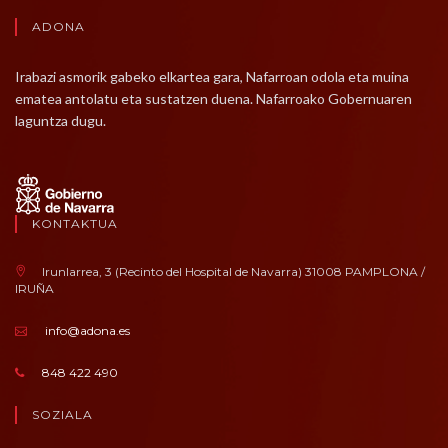
ADONA
Irabazi asmorik gabeko elkartea gara, Nafarroan odola eta muina
ematea antolatu eta sustatzen duena. Nafarroako Gobernuaren
laguntza dugu.
KONTAKTUA
Irunlarrea, 3 (Recinto del Hospital de Navarra) 31008 PAMPLONA /
IRUÑA
info@adona.es
848 422 490
SOZIALA