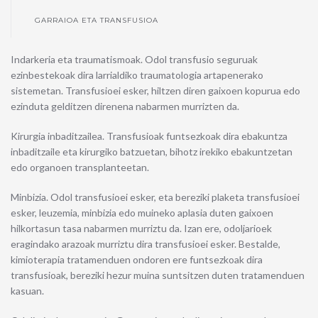
GARRAIOA ETA TRANSFUSIOA
Indarkeria eta traumatismoak. Odol transfusio seguruak
ezinbestekoak dira larrialdiko traumatologia artapenerako
sistemetan. Transfusioei esker, hiltzen diren gaixoen kopurua edo
ezinduta gelditzen direnena nabarmen murrizten da.
Kirurgia inbaditzailea. Transfusioak funtsezkoak dira ebakuntza
inbaditzaile eta kirurgiko batzuetan, bihotz irekiko ebakuntzetan
edo organoen transplanteetan.
Minbizia. Odol transfusioei esker, eta bereziki plaketa transfusioei
esker, leuzemia, minbizia edo muineko aplasia duten gaixoen
hilkortasun tasa nabarmen murriztu da. Izan ere, odoljarioek
eragindako arazoak murriztu dira transfusioei esker. Bestalde,
kimioterapia tratamenduen ondoren ere funtsezkoak dira
transfusioak, bereziki hezur muina suntsitzen duten tratamenduen
kasuan.