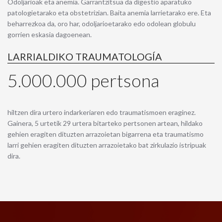
Odoljarioak eta anemia. Garrantzitsua da digestio aparatuko
patologietarako eta obstetrizian. Baita anemia larrietarako ere. Eta
beharrezkoa da, oro har, odoljarioetarako edo odolean globulu
gorrien eskasia dagoenean.
LARRIALDIKO TRAUMATOLOGÍA
5.000.000 pertsona
hiltzen dira urtero indarkeriaren edo traumatismoen eraginez.
Gainera, 5 urtetik 29 urtera bitarteko pertsonen artean, hildako
gehien eragiten dituzten arrazoietan bigarrena eta traumatismo
larri gehien eragiten dituzten arrazoietako bat zirkulazio istripuak
dira.