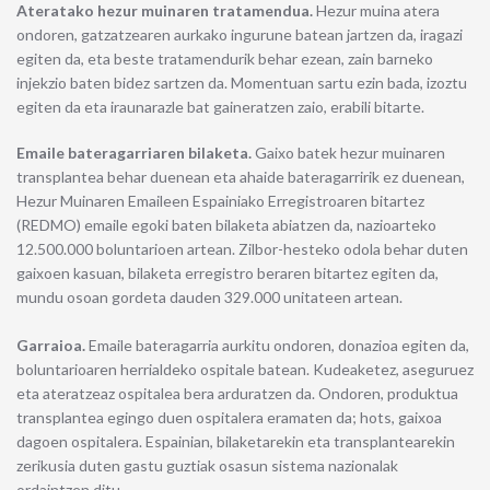
Ateratako hezur muinaren tratamendua.
Hezur muina atera
ondoren, gatzatzearen aurkako ingurune batean jartzen da, iragazi
egiten da, eta beste tratamendurik behar ezean, zain barneko
injekzio baten bidez sartzen da. Momentuan sartu ezin bada, izoztu
egiten da eta iraunarazle bat gaineratzen zaio, erabili bitarte.
Emaile bateragarriaren bilaketa.
Gaixo batek hezur muinaren
transplantea behar duenean eta ahaide bateragarririk ez duenean,
Hezur Muinaren Emaileen Espainiako Erregistroaren bitartez
(REDMO) emaile egoki baten bilaketa abiatzen da, nazioarteko
12.500.000 boluntarioen artean. Zilbor-hesteko odola behar duten
gaixoen kasuan, bilaketa erregistro beraren bitartez egiten da,
mundu osoan gordeta dauden 329.000 unitateen artean.
Garraioa.
Emaile bateragarria aurkitu ondoren, donazioa egiten da,
boluntarioaren herrialdeko ospitale batean. Kudeaketez, aseguruez
eta ateratzeaz ospitalea bera arduratzen da. Ondoren, produktua
transplantea egingo duen ospitalera eramaten da; hots, gaixoa
dagoen ospitalera. Espainian, bilaketarekin eta transplantearekin
zerikusia duten gastu guztiak osasun sistema nazionalak
ordaintzen ditu.