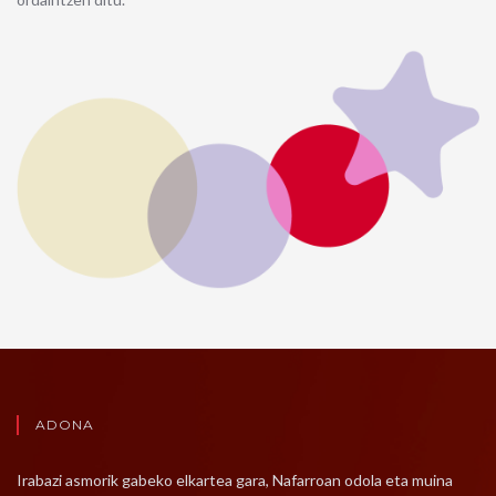
ADONA
Irabazi asmorik gabeko elkartea gara, Nafarroan odola eta muina