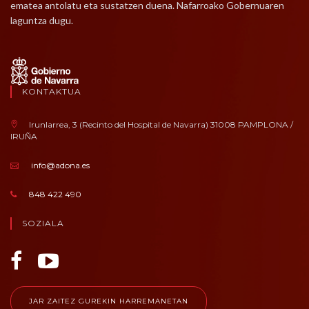
ematea antolatu eta sustatzen duena. Nafarroako Gobernuaren
laguntza dugu.
KONTAKTUA
Irunlarrea, 3 (Recinto del Hospital de Navarra) 31008 PAMPLONA /
IRUÑA
info@adona.es
848 422 490
SOZIALA
JAR ZAITEZ GUREKIN HARREMANETAN