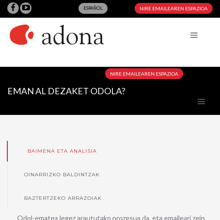
ESPAÑOL
NIRE EMAILEAREN ESPAZIOA
NIRE EMAILEAREN ESPAZIOA
EMAN AL DEZAKET ODOLA?
BAIMENA ETA ANALISIA
OINARRIZKO BALDINTZAK
BAZTERTZEKO ARRAZOIAK
Odol-ematea legez araututako prozesua da, eta emaileari zein