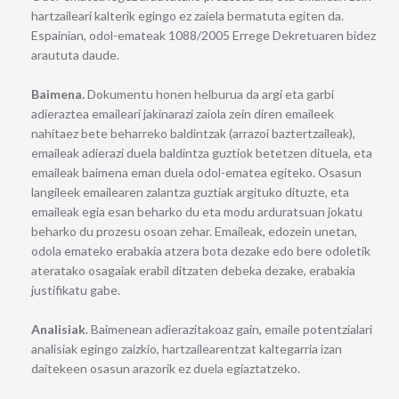
hartzaileari kalterik egingo ez zaiela bermatuta egiten da.
Espainian, odol-emateak 1088/2005 Errege Dekretuaren bidez
araututa daude.
Baimena.
Dokumentu honen helburua da argi eta garbi
adieraztea emaileari jakinarazi zaiola zein diren emaileek
nahitaez bete beharreko baldintzak (arrazoi baztertzaileak),
emaileak adierazi duela baldintza guztiok betetzen dituela, eta
emaileak baimena eman duela odol-ematea egiteko. Osasun
langileek emailearen zalantza guztiak argituko dituzte, eta
emaileak egia esan beharko du eta modu arduratsuan jokatu
beharko du prozesu osoan zehar. Emaileak, edozein unetan,
odola emateko erabakia atzera bota dezake edo bere odoletik
ateratako osagaiak erabil ditzaten debeka dezake, erabakia
justifikatu gabe.
Analisiak
. Baimenean adierazitakoaz gain, emaile potentzialari
analisiak egingo zaizkio, hartzailearentzat kaltegarria izan
daitekeen osasun arazorik ez duela egiaztatzeko.