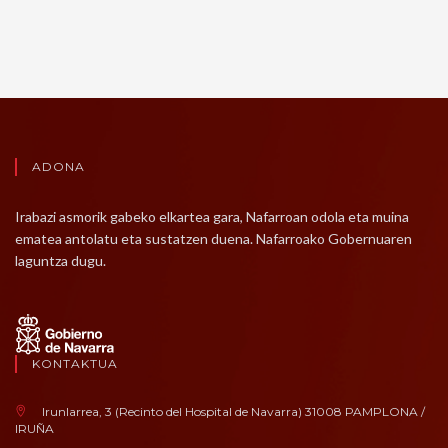
ADONA
Irabazi asmorik gabeko elkartea gara, Nafarroan odola eta muina
ematea antolatu eta sustatzen duena. Nafarroako Gobernuaren
laguntza dugu.
KONTAKTUA
Irunlarrea, 3 (Recinto del Hospital de Navarra) 31008 PAMPLONA /
IRUÑA