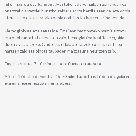
Informazioa eta baimena.
Hasteko, odol-emaileen zerrendan ez
onartzeko arrazoiei buruzko galdera sorta berrikusten da, eta odola
ateratzeko eta ateratako odola erabiltzeko baimena sinatzen da.
Hemoglobina eta tentsioa.
Emaileari hatz bateko mamia ziztatu
eta odol tanta bat ateratzen zaio, hemoglobina kantitate egokia
duela egiaztatzeko. Ondoren, odola ateratzeko gelan, tentsioa
hartzen zaio eta bihotz taupaden maiztasuna neurtzen zaio.
Emate arrunta: 7-10 minutu, odol fluxuaren arabera.
Aferesi bidezko dohaintza: 45-70 minutu, lortu nahi den osagaiaren
eta emailearen ezaugarrien arabera.