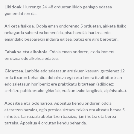
Likidoak.
Hurrengo 24-48 orduetan likido gehiago edatea
gomendatzen da.
Ariketa fisikoa.
Odola eman ondorengo 5 orduetan, airketa fisiko
nekagarria sahiestea komeni da, pisu handiak hartzea edo
emandako besoarekin indarra egitea, batez ere giro beroetan.
Tabakoa eta alkohola.
Odola eman ondoren, ez da komeni
erretzea edo alkohoa edatea.
Gidatzea.
Lanbide edo zaletasun arriskuen kasuan, gutxienez 12
ordu itxaron behar dira dohaintza egin eta lanera itzuli bitartean
edo zaletasun hori berriz ere praktikatu bitartean (adibidez:
zerbitzu publikoetako gidariak, eraikuntzako langileak, alpinistak...).
Apositua eta odoljarioa.
Apositua kendu ondoren odola
ateratzen bazaizu, egin presioa ziztaza-tokian eta altxatu besoa 5
minutuz. Larruazala ubeluritzen bazaizu, jarri hotza eta beroa
tarteka. Apositua 4 ordutan kendu behar da.