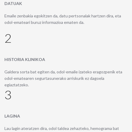
DATUAK
Emaile zenbakia egokitzen da, datu pertsonalak hartzen dira, eta
odol-emateari buruz informazioa ematen da.
2
HISTORIA KLINIKOA
Galdera sorta bat egiten da, odol-emaile izateko eragozpenik eta
odol-ematearen segurtasunerako arriskurik ez dagoela
egiaztatzeko.
3
LAGINA
Lau lagin ateratzen dira, odol taldea zehazteko, hemograma bat