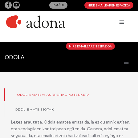
ESPAÑOL
NIRE EMAILEAREN ESPAZIOA
NIRE EMAILEAREN ESPAZIOA
ODOLA
ODOL-EMATEA: AURRETIKO AZTERKETA
ODOL-EMATE MOTAK
Legez araututa.
Odola ematea erraza da, ia ez du minik egiten,
eta sendagileen kontrolpean egiten da. Gainera, odol-ematea
segurua da, eta emaileari zein hartzaileari kalterik egingo ez