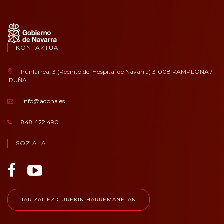
KONTAKTUA
Irunlarrea, 3 (Recinto del Hospital de Navarra) 31008 PAMPLONA /
IRUÑA
info@adona.es
848 422 490
SOZIALA
JAR ZAITEZ GUREKIN HARREMANETAN