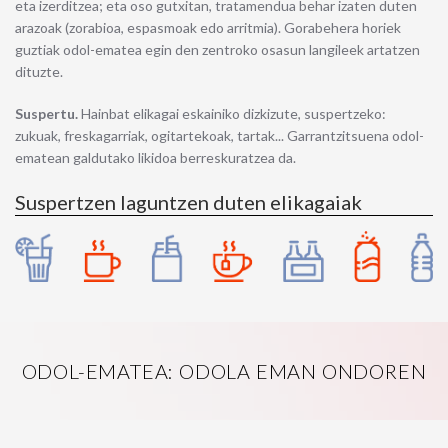
eta izerditzea; eta oso gutxitan, tratamendua behar izaten duten
arazoak (zorabioa, espasmoak edo arritmia). Gorabehera horiek
guztiak odol-ematea egin den zentroko osasun langileek artatzen
dituzte.
Suspertu.
Hainbat elikagai eskainiko dizkizute, suspertzeko:
zukuak, freskagarriak, ogitartekoak, tartak... Garrantzitsuena odol-
ematean galdutako likidoa berreskuratzea da.
Suspertzen laguntzen duten elikagaiak
ODOL-EMATEA: ODOLA EMAN ONDOREN