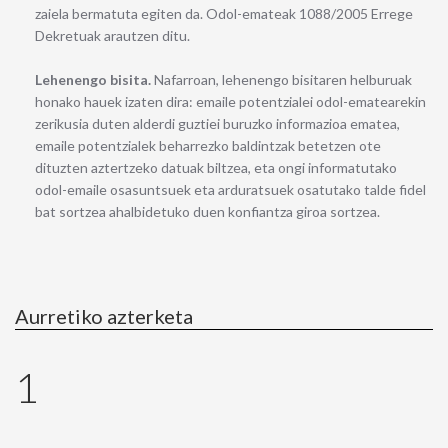
zaiela bermatuta egiten da. Odol-emateak 1088/2005 Errege
Dekretuak arautzen ditu.
Lehenengo bisita.
Nafarroan, lehenengo bisitaren helburuak
honako hauek izaten dira: emaile potentzialei odol-ematearekin
zerikusia duten alderdi guztiei buruzko informazioa ematea,
emaile potentzialek beharrezko baldintzak betetzen ote
dituzten aztertzeko datuak biltzea, eta ongi informatutako
odol-emaile osasuntsuek eta arduratsuek osatutako talde fidel
bat sortzea ahalbidetuko duen konfiantza giroa sortzea.
Aurretiko azterketa
1