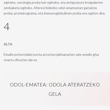
egiteko, serologia proba bat egiteko, eta antigorputz irregularren
zenbaketa egiteko. Aferesi bidezko odol-emateetan gatzatze
proba, proteinograma, eta immunoglobulinen proba ere egiten dira.
4
ALTA
Emaile potentzialei posta arruntez jakinarazten zaie emaile gisa
onartu dituzten ala ez.
ODOL-EMATEA: ODOLA ATERATZEKO
GELA