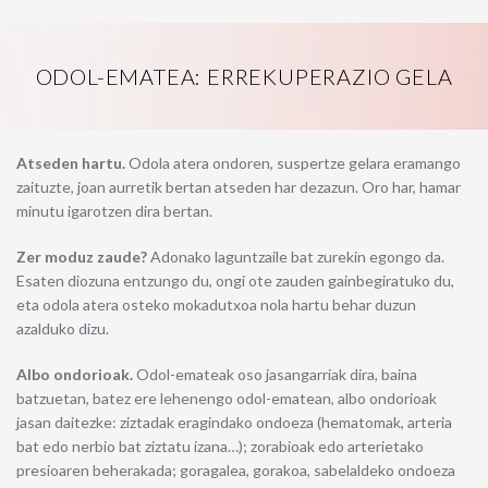
ODOL-EMATEA: ERREKUPERAZIO GELA
Atseden hartu
.
Odola atera ondoren, suspertze gelara eramango
zaituzte, joan aurretik bertan atseden har dezazun. Oro har, hamar
minutu igarotzen dira bertan.
Zer moduz zaude?
Adonako laguntzaile bat zurekin egongo da.
Esaten diozuna entzungo du, ongi ote zauden gainbegiratuko du,
eta odola atera osteko mokadutxoa nola hartu behar duzun
azalduko dizu.
Albo ondorioak.
Odol-emateak oso jasangarriak dira, baina
batzuetan, batez ere lehenengo odol-ematean, albo ondorioak
jasan daitezke: ziztadak eragindako ondoeza (hematomak, arteria
bat edo nerbio bat ziztatu izana…); zorabioak edo arterietako
presioaren beherakada; goragalea, gorakoa, sabelaldeko ondoeza