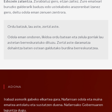
Edozein zalantza.
Zorabiatuz gero, etzan zaitez. Zure emateari
buruzko galderarik baduzu edo ustekabeko arazorenbat izanez
gero, deitu odola eman zenuen zentrora.
Ordu batzuk, lau aste, zortzi aste.
Odola eman ondoren, likidoa ordu batean eta zelula gorriak lau
astetan berreskuratuko dituzu. Zortzi aste daramatza
dohaintza baten ostean galdutako burdina berreskuratzea.
ADONA
Irabazi asmorik gabeko elkartea gara, Nafarroan odola eta muina
ematea antolatu eta sustatzen duena. Nafarroako Gobernuaren
laguntza dugu.