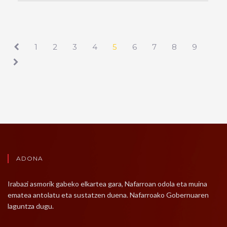
1
2
3
4
5
6
7
8
9
ADONA
Irabazi asmorik gabeko elkartea gara, Nafarroan odola eta muina
ematea antolatu eta sustatzen duena. Nafarroako Gobernuaren
laguntza dugu.