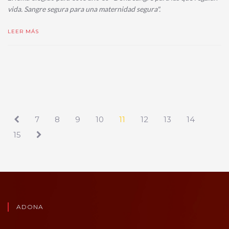
vida. Sangre segura para una maternidad segura".
LEER MÁS
7
8
9
10
11
12
13
14
15
ADONA