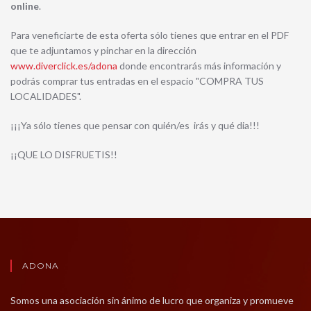
online
.
Para veneficiarte de esta oferta sólo tienes que entrar en el PDF
que te adjuntamos y pinchar en la dirección
www.diverclick.es/adona
donde encontrarás más información y
podrás comprar tus entradas en el espacio "COMPRA TUS
LOCALIDADES".
¡¡¡Ya sólo tienes que pensar con quién/es irás y qué dia!!!
¡¡QUE LO DISFRUETIS!!
ADONA
Somos una asociación sin ánimo de lucro que organiza y promueve