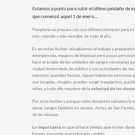
Estamos a punto para subir el último peldaño de es
que comenzó aquel 1 de enero....
Pamplona se prepara con sus últimos retoques para est
más colorida y más mundial, de todo el año.
Es en estas fechas visualizamos el trabajo y preparativ
emergencias, equipos de limpieza) pero pocas persona
hace el acopio de las unidades de sangre necesarias p
ciudad desbordada de público y con actividades de rie
nuestras queridas fiestas, siguen habiendo personas
sus terapias, cirugías, pueden surgir trasplantes, pued
niñas, y todo ello requiere de la
voluntad de los dona
Por este motivo y porque como donantes sabemos lo im
donar sangre también en verano: Antes de San Fermín, d
de las mismas.
Lo importante
es que si hace tiempo que no has donado
Fermín, recuerda que el horario cambia: