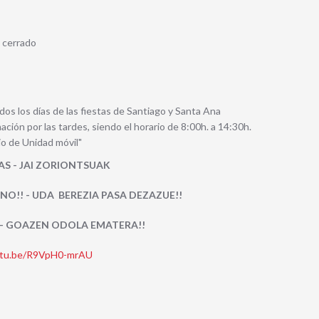
á cerrado
os los días de las fiestas de Santiago y Santa Ana
ción por las tardes, siendo el horario de 8:00h. a 14:30h.
io de Unidad móvil"
TAS - JAI ZORIONTSUAK
NO!! - UDA BEREZIA PASA DEZAZUE!!
 - GOAZEN ODOLA EMATERA!!
outu.be/R9VpH0-mrAU