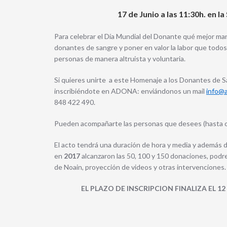
17 de Junio a las 11:30h. en l
Para celebrar el Día Mundial del Donante qué mejor ma
donantes de sangre y poner en valor la labor que todos 
personas de manera altruista y voluntaria.
Si quieres unirte a este Homenaje a los Donantes de 
inscribiéndote en ADONA: enviándonos un mail
info@
848 422 490.
Pueden acompañarte las personas que desees (hasta c
El acto tendrá una duración de hora y media y además d
en
2017
alcanzaron las 50, 100 y 150 donaciones, podr
de Noain, proyección de videos y otras intervenciones.
EL PLAZO DE INSCRIPCION FINALIZA EL 12 D