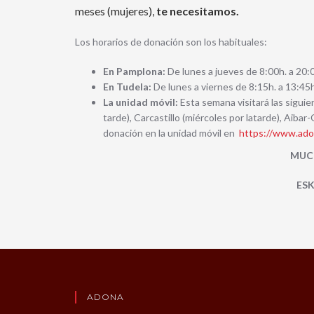
meses (mujeres),
te necesitamos.
Los horarios de donación son los habituales:
En Pamplona:
De lunes a jueves de 8:00h. a 20:0
En Tudela:
De lunes a viernes de 8:15h. a 13:45h
La unidad móvil:
Esta semana visitará las siguien
tarde), Carcastillo (miércoles por latarde), Aiba
donación en la unidad móvil en
https://www.adon
MUC
ESK
ADONA