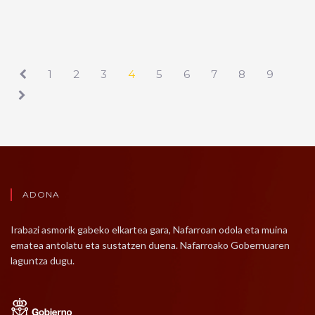
1
2
3
4
5
6
7
8
9
ADONA
Irabazi asmorik gabeko elkartea gara, Nafarroan odola eta muina
ematea antolatu eta sustatzen duena. Nafarroako Gobernuaren
laguntza dugu.