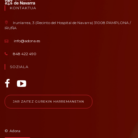
KONTAKTUA
Irunlarrea, 3 (Recinto del Hospital de Navarra) 31008 PAMPLONA /
IRUÑA
info@adona.es
848 422 490
SOZIALA
JAR ZAITEZ GUREKIN HARREMANETAN
© Adona