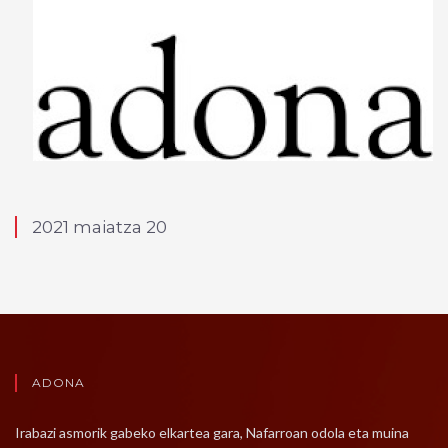
2021 maiatza 20
ADONA
Irabazi asmorik gabeko elkartea gara, Nafarroan odola eta muina