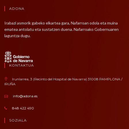
ADONA
Irabazi asmorik gabeko elkartea gara, Nafarroan odola eta muina
ematea antolatu eta sustatzen duena. Nafarroako Gobernuaren
laguntza dugu.
KONTAKTUA
Irunlarrea, 3 (Recinto del Hospital de Navarra) 31008 PAMPLONA /
IRUÑA
info@adona.es
848 422 490
SOZIALA