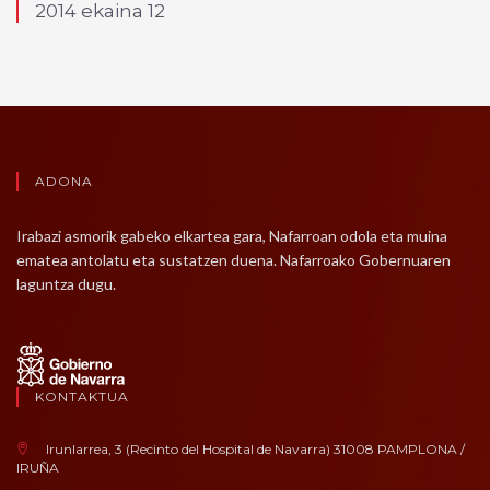
2014 ekaina 12
ADONA
Irabazi asmorik gabeko elkartea gara, Nafarroan odola eta muina
ematea antolatu eta sustatzen duena. Nafarroako Gobernuaren
laguntza dugu.
KONTAKTUA
Irunlarrea, 3 (Recinto del Hospital de Navarra) 31008 PAMPLONA /
IRUÑA