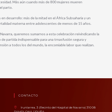
necesidad. Más aún cuando más de 800 mujeres mueren
l parto.
 en desarrollo: más de la mitad en el África Subsaharia y un
mortalidad materna entre adolescentes de menos de 15 años.
varra, queremos sumarnos a esta celebración reivindicando la
rtida indispensable para una trnasfusión segura y
ión a todos los del mundo, la encomiable labor que realizan.
CONTACTO
Irunlarrea, 3 (Recinto del Hospital de Navarra) 31008
PAMPLONA / IRUÑA