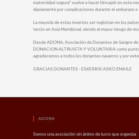
maternidad segura" vuelve a hacer hincapié en esta 
diariamente por complicaciones durante el embarazo o e
La mayoría de estas muertes ser registran en los países
tercio en Asia Meridional, siendo el mayor riesgo de 
Desde ADONA, Asociación de Donantes de Sangre de Na
DONACION ALTRUISTA Y VOLUNTARIA como punto de pa
agradecemos a todos los donantes navarros y por extens
GRACIAS DONANTES - ESKERRIK ASKO EMAILE
ADONA
Somos una asociación sin ánimo de lucro que organiza