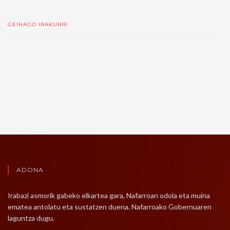
GEIHAGO IRAKURRI
ADONA
Irabazi asmorik gabeko elkartea gara, Nafarroan odola eta muina
ematea antolatu eta sustatzen duena. Nafarroako Gobernuaren
laguntza dugu.