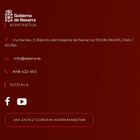
KONTAKTUA
Irunlarrea, 3 (Recinto del Hospital de Navarra) 31008 PAMPLONA /
IRUÑA
info@adona.es
848 422 490
SOZIALA
JAR ZAITEZ GUREKIN HARREMANETAN