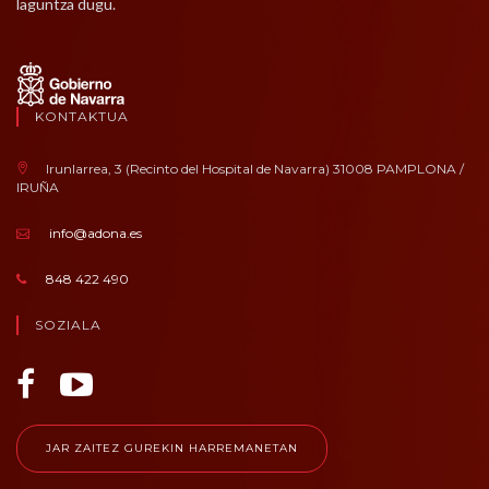
laguntza dugu.
KONTAKTUA
Irunlarrea, 3 (Recinto del Hospital de Navarra) 31008 PAMPLONA /
IRUÑA
info@adona.es
848 422 490
SOZIALA
JAR ZAITEZ GUREKIN HARREMANETAN