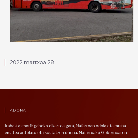
2022 martxoa 28
ADONA
Irabazi asmorik gabeko elkartea gara, Nafarroan odola eta muina
ematea antolatu eta sustatzen duena. Nafarroako Gobernuaren