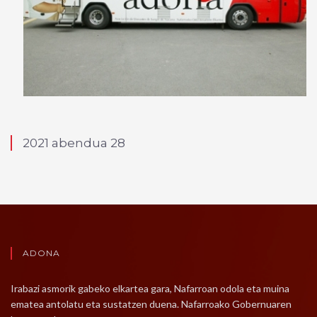
2021 abendua 28
ADONA
Irabazi asmorik gabeko elkartea gara, Nafarroan odola eta muina
ematea antolatu eta sustatzen duena. Nafarroako Gobernuaren