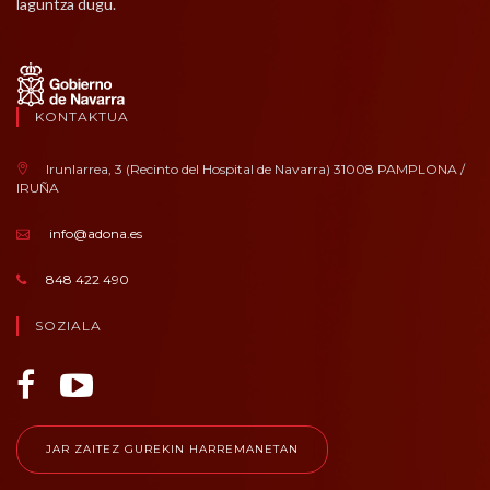
laguntza dugu.
KONTAKTUA
Irunlarrea, 3 (Recinto del Hospital de Navarra) 31008 PAMPLONA /
IRUÑA
info@adona.es
848 422 490
SOZIALA
JAR ZAITEZ GUREKIN HARREMANETAN