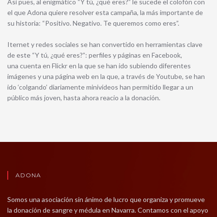
Así pues, al enigmático “Y tú, ¿qué eres?” le sucede el colofón con
el que Adona quiere resolver esta campaña, la más importante de
su historia: “Positivo. Negativo. Te queremos como eres”.
Iternet y redes sociales se han convertido en herramientas clave
de este “Y tú, ¿qué eres?”: perfiles y páginas en Facebook,
una cuenta en Flickr en la que se han ido subiendo diferentes
imágenes y una página web en la que, a través de Youtube, se han
ido ‘colgando’ diariamente minivídeos han permitido llegar a un
público más joven, hasta ahora reacio a la donación.
ADONA
Somos una asociación sin ánimo de lucro que organiza y promueve
la donación de sangre y médula en Navarra. Contamos con el apoyo