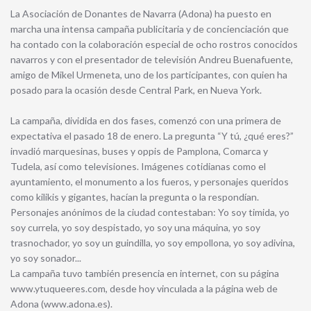
La Asociación de Donantes de Navarra (Adona) ha puesto en
marcha una intensa campaña publicitaria y de concienciación que
ha contado con la colaboración especial de ocho rostros conocidos
navarros y con el presentador de televisión Andreu Buenafuente,
amigo de Mikel Urmeneta, uno de los participantes, con quien ha
posado para la ocasión desde Central Park, en Nueva York.
La campaña, dividida en dos fases, comenzó con una primera de
expectativa el pasado 18 de enero. La pregunta “Y tú, ¿qué eres?”
invadió marquesinas, buses y oppis de Pamplona, Comarca y
Tudela, así como televisiones. Imágenes cotidianas como el
ayuntamiento, el monumento a los fueros, y personajes queridos
como kilikis y gigantes, hacían la pregunta o la respondían.
Personajes anónimos de la ciudad contestaban: Yo soy timida, yo
soy currela, yo soy despistado, yo soy una máquina, yo soy
trasnochador, yo soy un guindilla, yo soy empollona, yo soy adivina,
yo soy sonador...
La campaña tuvo también presencia en internet, con su página
www.ytuqueeres.com, desde hoy vinculada a la página web de
Adona (www.adona.es).