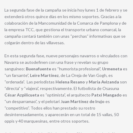
La segunda fase de la campaña se inicia hoy lunes 1 de febrero y se
extenderá otros quince días en los mismo soportes. Gracias a la
colaboración de la Mancomunidad de la Comarca de Pamplona y de
la empresa TCC, que gestiona el transporte urbano comarcal, la
campaña contará también con unas “perchas” informativas que se
colgarán dentro de las villavesas.
En esta segunda fase, nueve personajes navarros o vinculados con
Navarra se autodefinen con una frase y revelan su grupo
sanguíneo:
Buenafuente
es “humorista profesional”,
Urmeneta
es
“un farsante”,
Leire
Martínez
, de La Oreja de Van Gogh, es
“ordenada”. Las periodistas
Helena Resano
y
María Avizanda
son
“directa” y “viajera”, respectivamente. El futbolista de Osasuna
César Azpilicueta
es “optimista”, el arquitecto
Patxi Mangado
es
“un desparramao”, y el pelotari J
uan Martínez de Irujo
es
“competitivo”. Todos ellos han prestado su rostro
desinteresadamente, y aparecerán en un total de 15 vallas, 50
oppis y 40 marquesinas, entre otros soportes.