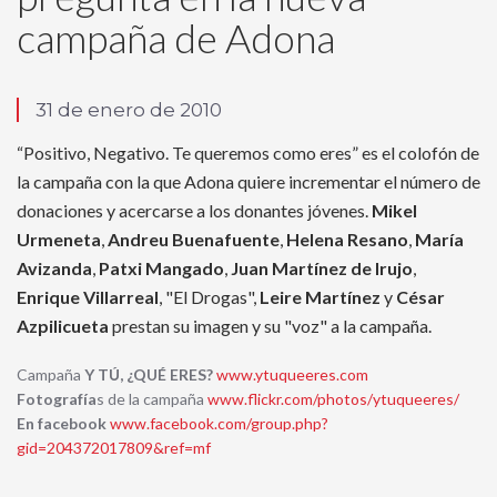
campaña de Adona
31 de enero de 2010
“Positivo, Negativo. Te queremos como eres” es el colofón de
la campaña con la que Adona quiere incrementar el número de
donaciones y acercarse a los donantes jóvenes.
Mikel
Urmeneta
,
Andreu Buenafuente
,
Helena Resano
,
María
Avizanda
,
Patxi Mangado
,
Juan Martínez de Irujo
,
Enrique Villarreal
, "El Drogas",
Leire Martínez
y
César
Azpilicueta
prestan su imagen y su "voz" a la campaña.
Campaña
Y TÚ, ¿QUÉ ERES?
www.ytuqueeres.com
Fotografía
s de la campaña
www.flickr.com/photos/ytuqueeres/
E
n facebo
ok
www.facebook.com/group.php?
gid=204372017809&ref=mf