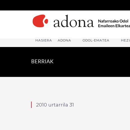
HASIERA
ADONA
ODOL-EMATEA
HEZ
BERRIAK
2010 urtarrila 31