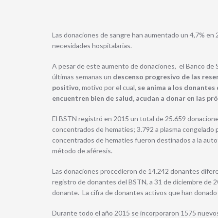
Las donaciones de sangre han aumentado un 4,7% en 2
necesidades hospitalarias.
A pesar de este aumento de donaciones, el Banco de S
últimas semanas un
descenso progresivo de las rese
positivo
, motivo por el cual,
se anima a los donantes 
encuentren bien de salud, acudan a donar en las p
El BSTN registró en 2015 un total de 25.659 donacione
concentrados de hematíes; 3.792 a plasma congelado pa
concentrados de hematíes fueron destinados a la aut
método de aféresis.
Las donaciones procedieron de 14.242 donantes difere
registro de donantes del BSTN, a 31 de diciembre de 2
donante. La cifra de donantes activos que han donado 
Durante todo el año 2015 se incorporaron 1575 nuevo