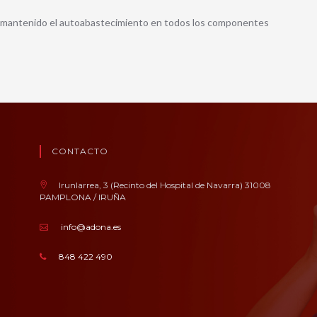
a mantenido el autoabastecimiento en todos los componentes
CONTACTO
Irunlarrea, 3 (Recinto del Hospital de Navarra) 31008
PAMPLONA / IRUÑA
info@adona.es
848 422 490