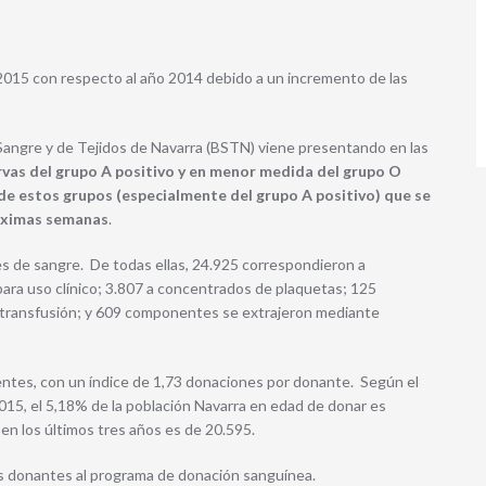
015 con respecto al año 2014 debido a un incremento de las
angre y de Tejidos de Navarra (BSTN) viene presentando en las
rvas del grupo A positivo y en menor medida del grupo O
de estos grupos (especialmente del grupo A positivo) que se
róximas semanas
.
s de sangre. De todas ellas, 24.925 correspondieron a
ra uso clínico; 3.807 a concentrados de plaquetas; 125
otransfusión; y 609 componentes se extrajeron mediante
ntes, con un índice de 1,73 donaciones por donante. Según el
015, el 5,18% de la población Navarra en edad de donar es
en los últimos tres años es de 20.595.
s donantes al programa de donación sanguínea.