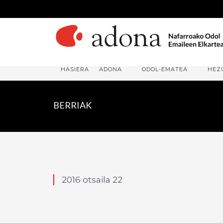
HASIERA
ADONA
ODOL-EMATEA
HEZ
BERRIAK
2016 otsaila 22