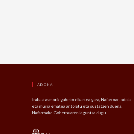
ADONA
Irabazi asmorik gabeko elkartea gara, Nafarroan odola
eta muina ematea antolatu eta sustatzen duena.
Nafarroako Gobernuaren laguntza dugu.