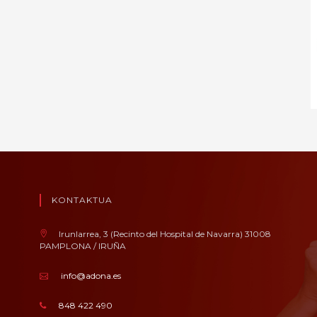
KONTAKTUA
Irunlarrea, 3 (Recinto del Hospital de Navarra) 31008
PAMPLONA / IRUÑA
info@adona.es
848 422 490