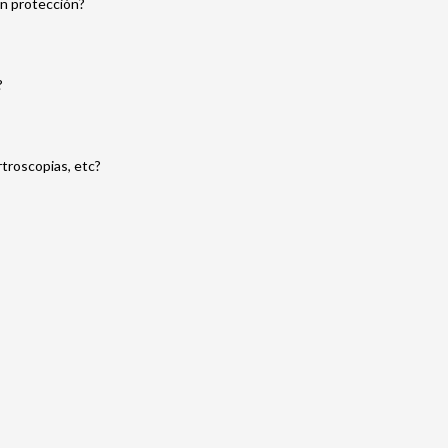
in protección?
?
rtroscopias, etc?