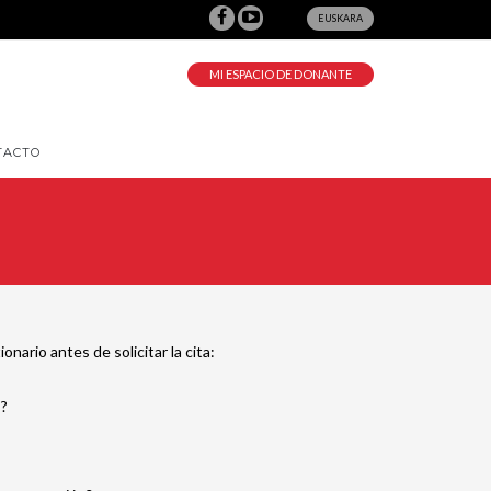
EUSKARA
MI ESPACIO DE DONANTE
TACTO
ario antes de solicitar la cita:
s?