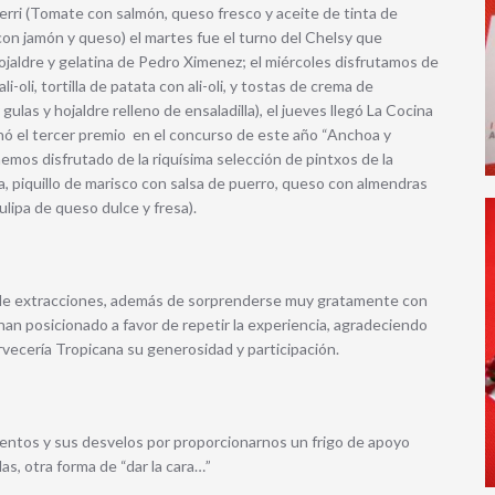
rri (Tomate con salmón, queso fresco y aceite de tinta de
 con jamón y queso) el martes fue el turno del Chelsy que
jaldre y gelatina de Pedro Ximenez; el miércoles disfrutamos de
i-oli, tortilla de patata con ali-oli, y tostas de crema de
las y hojaldre relleno de ensaladilla), el jueves llegó La Cocina
nó el tercer premio en el concurso de este año “Anchoa y
hemos disfrutado de la riquísima selección de pintxos de la
a, piquillo de marisco con salsa de puerro, queso con almendras
lipa de queso dulce y fresa).
 de extracciones, además de sorprenderse muy gratamente con
 han posicionado a favor de repetir la experiencia, agradeciendo
rvecería Tropicana su generosidad y participación.
entos y sus desvelos por proporcionarnos un frigo de apoyo
s, otra forma de “dar la cara…”