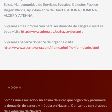
Salud, Mancomunidad de Servicios Sociales, Colegios Público
Virgen Blanca, Ayuntamiento de Huarte, ADONA, DOMENA,
ALCER Y ATEHNA.
Si quieres más información para ser donante de sangre o médula
ósea visita
http://www.adona.es/es/hazte-donante
Si quieres hacerte donante de órganos visita
http://www.alcernavarra.com/iframe.php?file=formulario.html
ADONA
Somos una asociación sin ánimo de lucro que organiza y promueve
la donación de sangre y médula en Navarra. Contamos con el apoyo
del Gobierno de Navarra.