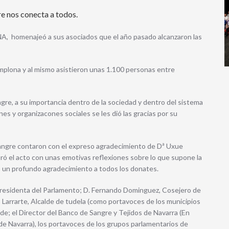
e nos conecta a todos.
A, homenajeó a sus asociados que el año pasado alcanzaron las
Pamplona y al mismo asistieron unas 1.100 personas entre
ngre, a su importancia dentro de la sociedad y dentro del sistema
es y organizacones sociales se les dió las gracias por su
sangre contaron con el expreso agradecimiento de Dª Uxue
ró el acto con unas emotivas reflexiones sobre lo que supone la
 un profundo agradecimiento a todos los donates.
residenta del Parlamento; D. Fernando Dominguez, Cosejero de
 Larrarte, Alcalde de tudela (como portavoces de los municipios
lde; el Director del Banco de Sangre y Tejidos de Navarra (En
de Navarra), los portavoces de los grupos parlamentarios de