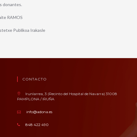
s donantes.
aite RAMOS
stetxe Publikoa Irakasle
CONTACTO
Irunlarrea, 3 (Recinto del Hospital de Navarra) 31008
PAMPLONA / IRUÑA
info@adona.es
848 422 490