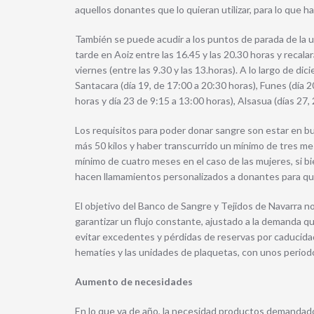
aquellos donantes que lo quieran utilizar, para lo que h
También se puede acudir a los puntos de parada de la 
tarde en Aoiz entre las 16.45 y las 20.30 horas y recala
viernes (entre las 9.30 y las 13.horas). A lo largo de d
Santacara (día 19, de 17:00 a 20:30 horas), Funes (día 20
horas y día 23 de 9:15 a 13:00 horas), Alsasua (días 27,
Los requisitos para poder donar sangre son estar en b
más 50 kilos y haber transcurrido un mínimo de tres me
mínimo de cuatro meses en el caso de las mujeres, si b
hacen llamamientos personalizados a donantes para que
El objetivo del Banco de Sangre y Tejidos de Navarra 
garantizar un flujo constante, ajustado a la demanda q
evitar excedentes y pérdidas de reservas por caduci
hematíes y las unidades de plaquetas, con unos period
Aumento de necesidades
En lo que va de año, la necesidad productos demandado