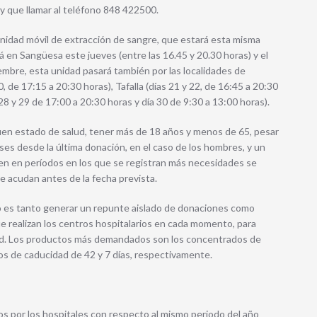
ay que llamar al teléfono 848 422500.
unidad móvil de extracción de sangre, que estará esta misma
rá en Sangüesa este jueves (entre las 16.45 y 20.30 horas) y el
iciembre, esta unidad pasará también por las localidades de
, de 17:15 a 20:30 horas), Tafalla (días 21 y 22, de 16:45 a 20:30
 28 y 29 de 17:00 a 20:30 horas y día 30 de 9:30 a 13:00 horas).
uen estado de salud, tener más de 18 años y menos de 65, pesar
ses desde la última donación, en el caso de los hombres, y un
ien en períodos en los que se registran más necesidades se
 acudan antes de la fecha prevista.
no es tanto generar un repunte aislado de donaciones como
ue realizan los centros hospitalarios en cada momento, para
dad. Los productos más demandados son los concentrados de
os de caducidad de 42 y 7 días, respectivamente.
s por los hospitales con respecto al mismo periodo del año