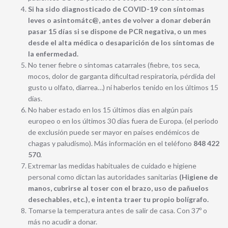
Si ha sido diagnosticado de COVID-19 con síntomas
leves o asintomátc@, antes de volver a donar deberán
pasar 15 días si se dispone de PCR negativa, o un mes
desde el alta médica o desaparición de los síntomas de
la enfermedad.
No tener fiebre o síntomas catarrales (fiebre, tos seca,
mocos, dolor de garganta dificultad respiratoria, pérdida del
gusto u olfato, diarrea…) ni haberlos tenido en los últimos 15
días.
No haber estado en los 15 últimos días en algún país
europeo o en los últimos 30 días fuera de Europa. (el periodo
de exclusión puede ser mayor en países endémicos de
chagas y paludismo). Más información en el teléfono
848 422
570
.
Extremar las medidas habituales de cuidado e higiene
personal como dictan las autoridades sanitarias
(Higiene de
manos, cubrirse al toser con el brazo, uso de pañuelos
desechables, etc.), e intenta traer tu propio bolígrafo.
Tomarse la temperatura antes de salir de casa. Con 37º o
más no acudir a donar.