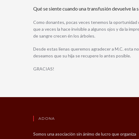
Qué se siente cuando una transfusión devuelve la s
Como donantes, pocas veces tenemos la oportunidad de 
que a veces la hace invisible a algunos ojos y da la imp
de sangre crecen én los árboles.
Desde estas líenas queremos agradecer a M.C. esta not
deseamos que su hija se recupere lo antes posible.
GRACIAS!
ADONA
Somos una asociación sin ánimo de lucro que organiza