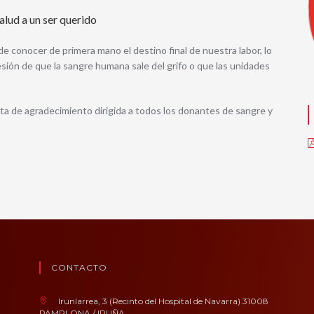
alud a un ser querido
conocer de primera mano el destino final de nuestra labor, lo
resión de que la sangre humana sale del grifo o que las unidades
a de agradecimiento dirigida a todos los donantes de sangre y
CONTACTO
Irunlarrea, 3 (Recinto del Hospital de Navarra) 31008
PAMPLONA / IRUÑA