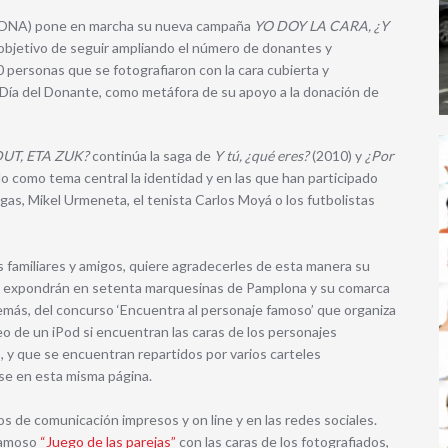
ADONA) pone en marcha su nueva campaña
YO DOY LA CARA, ¿Y
l objetivo de seguir ampliando el número de donantes y
0 personas que se fotografiaron con la cara cubierta y
l Día del Donante, como metáfora de su apoyo a la donación de
DUT, ETA ZUK?
continúa la saga de
Y tú, ¿qué eres?
(2010) y
¿Por
 como tema central la identidad y en las que han participado
s, Mikel Urmeneta, el tenista Carlos Moyá o los futbolistas
s familiares y amigos, quiere agradecerles de esta manera su
se expondrán en setenta marquesinas de Pamplona y su comarca
emás, del concurso ‘Encuentra al personaje famoso’ que organiza
o de un iPod si encuentran las caras de los personajes
 y que se encuentran repartidos por varios carteles
e en esta misma página.
 de comunicación impresos y on line y en las redes sociales.
 famoso
“Juego de las parejas”
con las caras de los fotografiados,