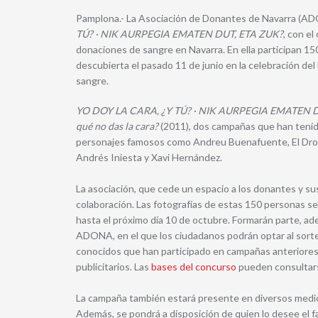
Pamplona.- La Asociación de Donantes de Navarra (
TÚ? · NIK AURPEGIA EMATEN DUT, ETA ZUK?
, con e
donaciones de sangre en Navarra. En ella participan 15
descubierta el pasado 11 de junio en la celebración de
sangre.
YO DOY LA CARA, ¿Y TÚ? · NIK AURPEGIA EMATEN 
qué no das la cara?
(2011), dos campañas que han tenido
personajes famosos como Andreu Buenafuente, El Droga
Andrés Iniesta y Xavi Hernández.
La asociación, que cede un espacio a los donantes y su
colaboración. Las fotografías de estas 150 personas 
hasta el próximo día 10 de octubre. Formarán parte, ad
ADONA, en el que los ciudadanos podrán optar al sorte
conocidos que han participado en campañas anteriores,
publicitarios. Las
bases del concurso
pueden consultars
La campaña también estará presente en diversos medios
Además, se pondrá a disposición de quien lo desee el