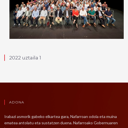
2022 uztaila 1
ADONA
Irabazi asmorik gabeko elkartea gara, Nafarroan odola eta muina
ematea antolatu eta sustatzen duena. Nafarroako Gobernuaren