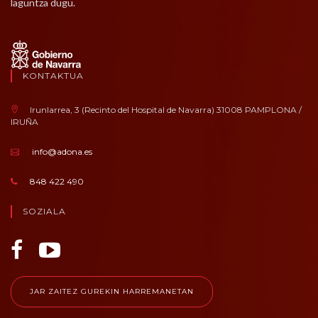
laguntza dugu.
KONTAKTUA
Irunlarrea, 3 (Recinto del Hospital de Navarra) 31008 PAMPLONA /
IRUÑA
info@adona.es
848 422 490
SOZIALA
JAR ZAITEZ GUREKIN HARREMANETAN