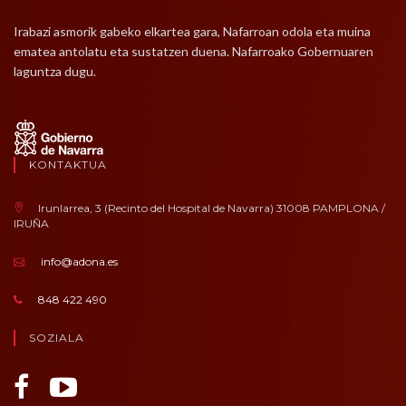
Irabazi asmorik gabeko elkartea gara, Nafarroan odola eta muina
ematea antolatu eta sustatzen duena. Nafarroako Gobernuaren
laguntza dugu.
KONTAKTUA
Irunlarrea, 3 (Recinto del Hospital de Navarra) 31008 PAMPLONA /
IRUÑA
info@adona.es
848 422 490
SOZIALA