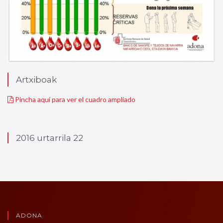
Artxiboak
Pincha aquí para ver el cuadro ampliado
2016 urtarrila 22
ADONA