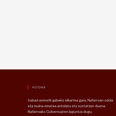
ADONA
Irabazi asmorik gabeko elkartea gara, Nafarroan odola
eta muina ematea antolatu eta sustatzen duena.
Nafarroako Gobernuaren laguntza dugu.