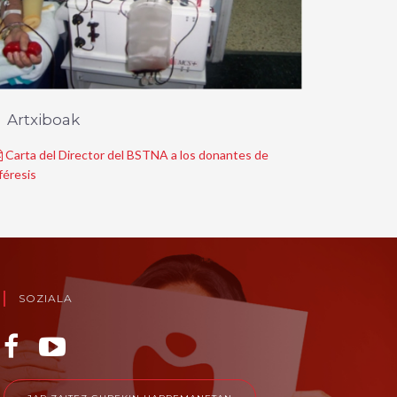
Artxiboak
Carta del Director del BSTNA a los donantes de
féresis
SOZIALA