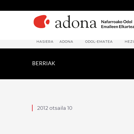
HASIERA
ADONA
ODOL-EMATEA
HEZ
BERRIAK
2012 otsaila 10