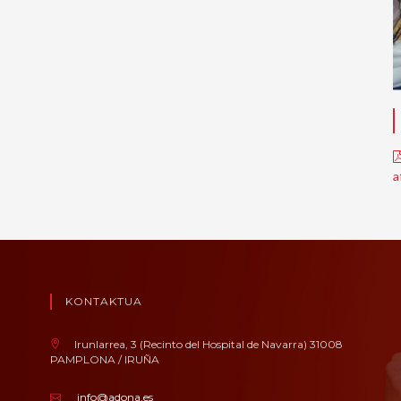
a
KONTAKTUA
Irunlarrea, 3 (Recinto del Hospital de Navarra) 31008
PAMPLONA / IRUÑA
info@adona.es