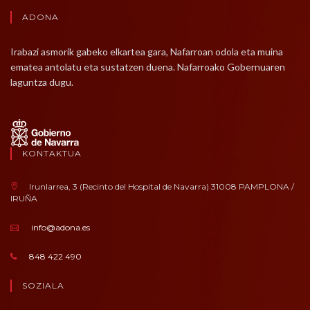
ADONA
Irabazi asmorik gabeko elkartea gara, Nafarroan odola eta muina
ematea antolatu eta sustatzen duena. Nafarroako Gobernuaren
laguntza dugu.
KONTAKTUA
Irunlarrea, 3 (Recinto del Hospital de Navarra) 31008 PAMPLONA /
IRUÑA
info@adona.es
848 422 490
SOZIALA