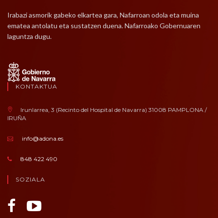
Irabazi asmorik gabeko elkartea gara, Nafarroan odola eta muina
ematea antolatu eta sustatzen duena. Nafarroako Gobernuaren
laguntza dugu.
KONTAKTUA
Irunlarrea, 3 (Recinto del Hospital de Navarra) 31008 PAMPLONA /
IRUÑA
info@adona.es
848 422 490
SOZIALA