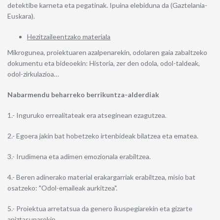
detektibe karneta eta pegatinak. Ipuina elebiduna da (Gaztelania-
Euskara).
Hezitzaileentzako materiala
Mikrogunea, proiektuaren azalpenarekin, odolaren gaia zabaltzeko
dokumentu eta bideoekin: Historia, zer den odola, odol-taldeak,
odol-zirkulazioa…
Nabarmendu beharreko berrikuntza-alderdiak
1.- Inguruko errealitateak era atseginean ezagutzea.
2.- Egoera jakin bat hobetzeko irtenbideak bilatzea eta ematea.
3.- Irudimena eta adimen emozionala erabiltzea.
4.- Beren adinerako material erakargarriak erabiltzea, misio bat
osatzeko: "Odol-emaileak aurkitzea".
5.- Proiektua arretatsua da genero ikuspegiarekin eta gizarte
aniztasunarekin.