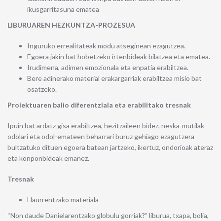
ikusgarritasuna ematea
LIBURUAREN HEZKUNTZA-PROZESUA
Inguruko errealitateak modu atseginean ezagutzea.
Egoera jakin bat hobetzeko irtenbideak bilatzea eta ematea.
Irudimena, adimen emozionala eta enpatia erabiltzea.
Bere adinerako material erakargarriak erabiltzea misio bat
osatzeko.
Proiektuaren balio diferentziala eta erabilitako tresnak
Ipuin bat ardatz gisa erabiltzea, hezitzaileen bidez, neska-mutilak
odolari eta odol-emateen beharrari buruz gehiago ezagutzera
bultzatuko dituen egoera batean jartzeko, ikertuz, ondorioak ateraz
eta konponbideak emanez.
Tresnak
Haurrentzako materiala
“Non daude Danielarentzako globulu gorriak?” liburua, txapa, bolia,