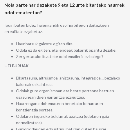
Nola parte har dezakete 9 eta 12 urte bitarteko haurrek
odol-emateetan?
Ipuin baten bidez, haiengandik oso hurbil egon daitezkeen
errealitateez jabetuz.
Haur batzuk gaixotu egiten dira
Odola ez da egiten, eta jendeak bakarrik oparitu dezake.
Zer gertatuko litzateke odol emailerik ez balego?
HELBURUAK
Elkartasuna, altruismoa, aniztasuna, integrazioa… bezalako
baloreak eskaintzea.
Odolak gure organismoan eta beste pertsona batzuen
osasunean duen garrantzia ezagutzea.
Haurrengan odol-emateen benetako beharraren
kontzientzia sortzea.
Odolaren inguruko beldurrak uxatzea (odolaren gaia
normalizatzea).
Gaixorik dauden edo istripu bat izan duten haurrei