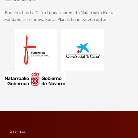
Proiektu hau La Caixa Fundazioaren eta Nafarroako Kutxa
Fundazioaren Innova Social Planak finantzatzen dute.
ADONA