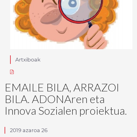
Artxiboak
EMAILE BILA, ARRAZOI
BILA. ADONAren eta
Innova Sozialen proiektua.
2019 azaroa 26